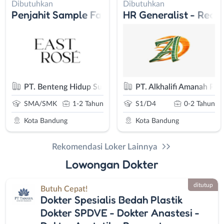
Dibutuhkan
Dibutuhkan
roperty
Penjahit Sample Fashion Wanita
HR Generalist - Rece
PT. Benteng Hidup Sukses
PT. Alkhalifi Amanah Put
SMA/SMK
1-2 Tahun
SMA/SMK
0-2 Tahun
Kota Bandung
Kota Bandung
Rekomendasi Loker Lainnya
Lowongan Dokter
ditutup
Butuh Cepat!
Dokter Spesialis Bedah Plastik
Dokter SPDVE - Dokter Anastesi -