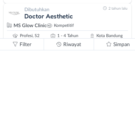
2 tahun lalu
Dibutuhkan
Doctor Aesthetic
MS Glow Clinic
Kompetitif
Profesi, S2
1 - 4 Tahun
Kota Bandung
Filter
Riwayat
Simpan
2 tahun lalu
Dibutuhkan
Therapist Beautician - Perawat -
Asisten Apoteker - Dokter Umum -
Koordinator/Apoteker
Klinik Ratnasari Sehat Group
Kompetitif
SMK, D3, S1
0 - 2 Tahun
Kab. Bandung
2 tahun lalu
Dibutuhkan
Dokter Estetika/Kecantikan
ABIVARA Skinartisan Clinic
Kompetitif
Profesi
1 - 4 Tahun
Kota Bandung