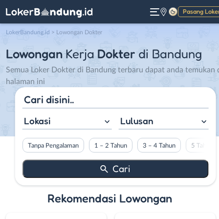
Pasang Loke
Gelap
LokerBandung.id
>
Lowongan Dokter
Lowongan
Kerja
Dokter
di Bandung
Semua Loker Dokter di Bandung terbaru dapat anda temukan 
halaman ini
Lokasi
Lulusan
Tanpa Pengalaman
1 – 2 Tahun
3 – 4 Tahun
5 Tahun L
Rekomendasi Lowongan