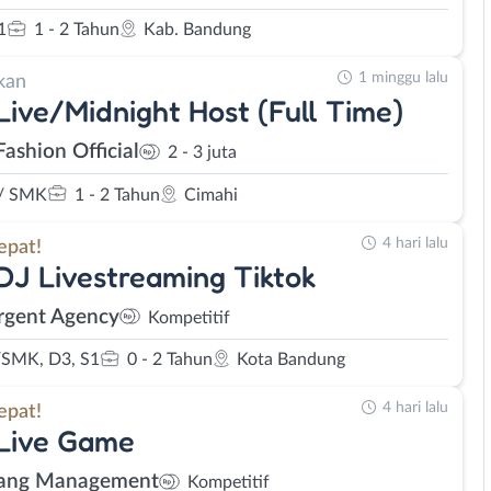
1
1 - 2 Tahun
Kab. Bandung
1 minggu lalu
kan
Live/Midnight Host (Full Time)
Fashion Official
2 - 3 juta
/ SMK
1 - 2 Tahun
Cimahi
4 hari lalu
epat!
DJ Livestreaming Tiktok
rgent Agency
Kompetitif
SMK, D3, S1
0 - 2 Tahun
Kota Bandung
4 hari lalu
epat!
 Live Game
ang Management
Kompetitif