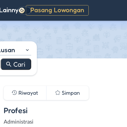
Lainnya
Pasang Lowongan
Gelap
lusan
Riwayat
Simpan
Profesi
Administrasi