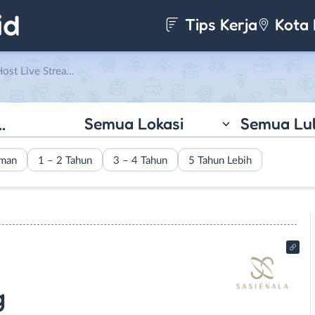
Tips Kerja
Kota 
Streaming di Sasienala
Semua Lokasi
Semua Lu
aman
1 – 2 Tahun
3 – 4 Tahun
5 Tahun Lebih
g