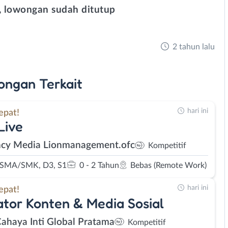
 lowongan sudah ditutup
2 tahun lalu
ongan
Terkait
hari ini
epat!
Live
cy Media Lionmanagement.ofc
Kompetitif
 SMA/SMK, D3, S1
0 - 2 Tahun
Bebas (Remote Work)
hari ini
epat!
tor Konten & Media Sosial
Cahaya Inti Global Pratama
Kompetitif