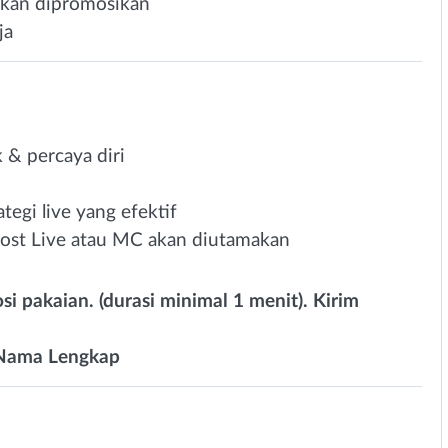
kan dipromosikan
ja
& percaya diri
egi live yang efektif
ost Live atau MC akan diutamakan
i pakaian. (durasi minimal 1 menit). Kirim
– Nama Lengkap