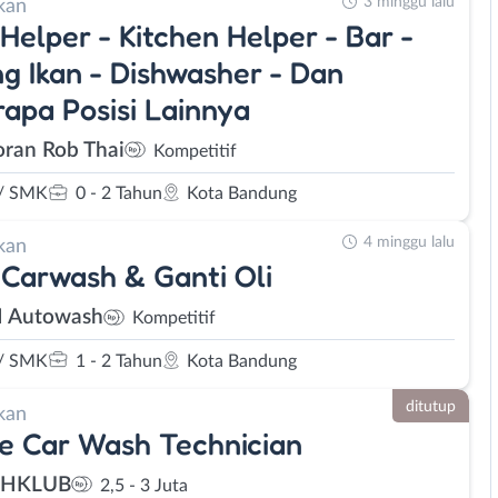
3 minggu lalu
kan
Helper - Kitchen Helper - Bar -
g Ikan - Dishwasher - Dan
apa Posisi Lainnya
oran Rob Thai
Kompetitif
/ SMK
0 - 2 Tahun
Kota Bandung
4 minggu lalu
kan
Carwash & Ganti Oli
 Autowash
Kompetitif
/ SMK
1 - 2 Tahun
Kota Bandung
ditutup
kan
e Car Wash Technician
HKLUB
2,5 - 3 Juta