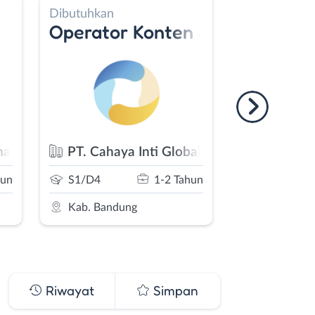
Dibutuhkan
Dibutuhkan
Operator Konten & Media Sosia
Tutor Fr
management.ofc
PT. Cahaya Inti Global Pratama
Eduosmo
hun
S1/D4
1-2 Tahun
S2/Profesi
Kab. Bandung
Kota Band
Riwayat
Simpan