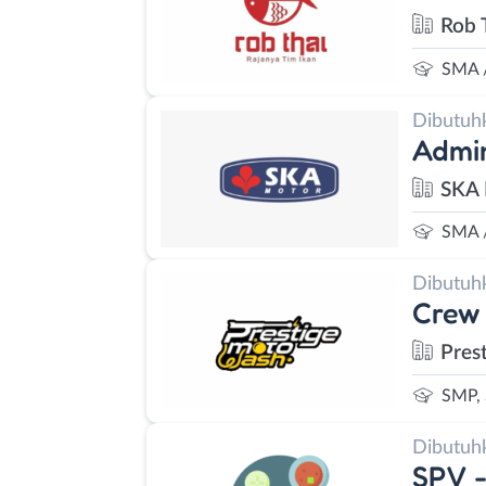
Rob 
SMA 
Dibutuh
Admin
SKA 
SMA 
Dibutuh
Crew 
Pres
SMP,
Dibutuh
SPV -