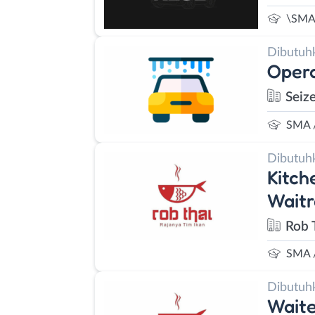
\SMA
Dibutuh
Opera
Seiz
SMA 
Dibutuh
Kitch
Waitr
Rob 
SMA 
Dibutuh
Waite