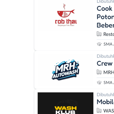
Dibutuh
Cook 
Poton
Beber
Rest
SMA 
Dibutuh
Crew 
MRH
SMA 
Dibutuh
Mobil
WAS