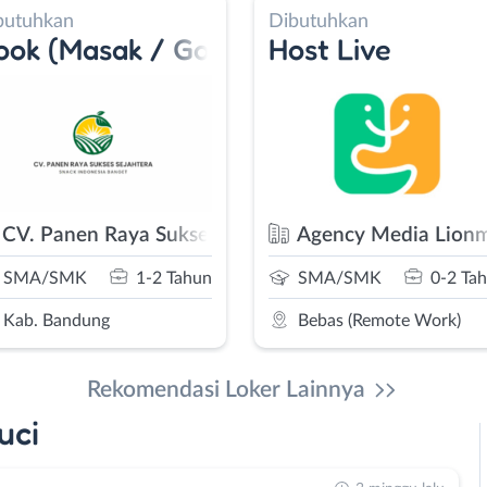
butuhkan
Dibutuhkan
onist - Account Executive
ook (Masak / Goreng)
Host Live
CV. Panen Raya Sukses Sejahtera
Agency Media Lion
SMA/SMK
1-2 Tahun
SMA/SMK
0-2 Ta
Kab. Bandung
Bebas (Remote Work)
Rekomendasi Loker Lainnya
uci