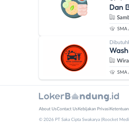
Dan B
Samb
SMA 
Dibutuh
Wash
Wira
SMA 
Administrasi
Bandung
About Us
Contact Us
Kebijakan Privasi
Ketentua
Ahli
Barat
© 2026 PT Saka Cipta Swakarya (Roocket Media)
Gizi
Bebas