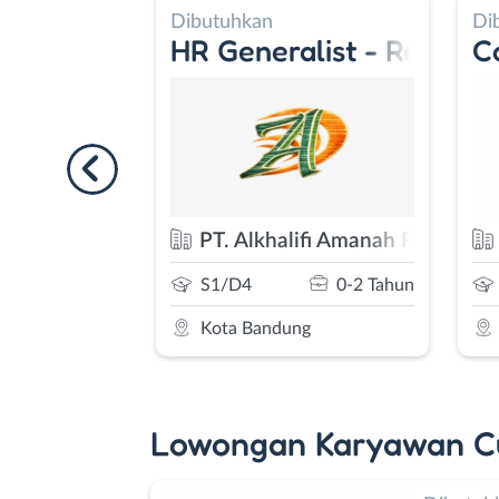
Dibutuhkan
Di
Sample Fashion Wanita
HR Generalist - Recepti
C
ng Hidup Sukses
PT. Alkhalifi Amanah Putra
1-2 Tahun
S1/D4
0-2 Tahun
g
Kota Bandung
Lowongan Karyawan C