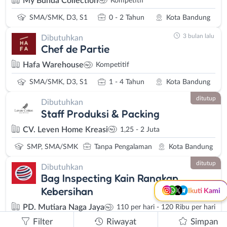
My Bunda Collection
Kompetitif
SMA/SMK, D3, S1
0 - 2 Tahun
Kota Bandung
3 bulan lalu
Dibutuhkan
Chef de Partie
Hafa Warehouse
Kompetitif
SMA/SMK, D3, S1
1 - 4 Tahun
Kota Bandung
ditutup
Dibutuhkan
Instagram
WhatsApp
Staff Produksi & Packing
X - Twitter
Telegram
CV. Leven Home Kreasi
1,25 - 2 Juta
SMP, SMA/SMK
Tanpa Pengalaman
Kota Bandung
Kanal Lainnya..
ditutup
Dibutuhkan
Bag Inspecting Kain Rangkap
Kebersihan
Ikuti Kami
PD. Mutiara Naga Jaya
110 per hari - 120 Ribu per hari
Filter
Riwayat
Simpan
SMA / SMK
0 - 2 Tahun
Cimahi