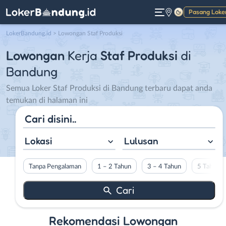
Pasang Loke
Gelap
LokerBandung.id
>
Lowongan Staf Produksi
Lowongan
Kerja
Staf Produksi
di
Bandung
Semua Loker Staf Produksi di Bandung terbaru dapat anda
temukan di halaman ini
Lokasi
Lulusan
Tanpa Pengalaman
1 – 2 Tahun
3 – 4 Tahun
5 Tahun L
Rekomendasi Lowongan