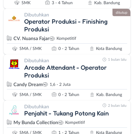
SMK
3 - 4 Tahun
Kab. Bandung
ditutup
Dibutuhkan
Operator Produksi - Finishing
Produksi
CV. Nuansa Fajar
Kompetitif
SMA / SMK
0 - 2 Tahun
Kota Bandung
1 bulan lalu
Dibutuhkan
Arcade Attendant - Operator
Produksi
Candy Dream
1,6 - 2 Juta
SMA / SMK
0 - 2 Tahun
Kab. Bandung
2 bulan lalu
Dibutuhkan
Penjahit - Tukang Potong Kain
My Bunda Collection
Kompetitif
SMA / SMK
1 - 2 Tahun
Kota Bandung