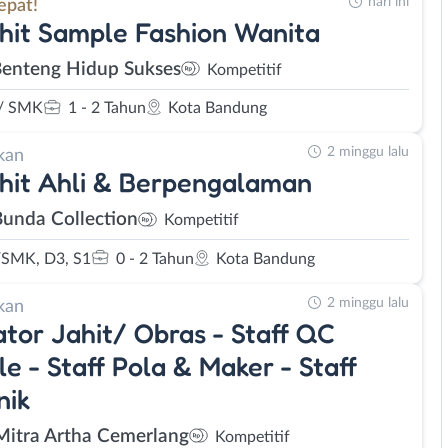
hari ini
epat!
hit Sample Fashion Wanita
Benteng Hidup Sukses
Kompetitif
/ SMK
1 - 2 Tahun
Kota Bandung
2 minggu lalu
kan
hit Ahli & Berpengalaman
unda Collection
Kompetitif
SMK, D3, S1
0 - 2 Tahun
Kota Bandung
2 minggu lalu
kan
tor Jahit/ Obras - Staff QC
e - Staff Pola & Maker - Staff
nik
Mitra Artha Cemerlang
Kompetitif