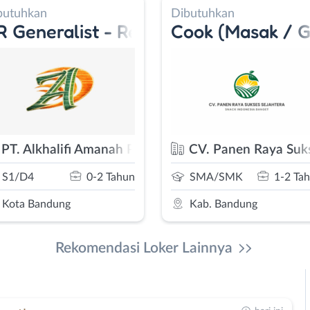
Dibutuhkan
Dibutuhkan
Receptionist - Account Executive
Cook (Masak / Goreng)
Host Liv
 Putra
CV. Panen Raya Sukses Sejahtera
Agency M
un
SMA/SMK
1-2 Tahun
S1/D4
Kab. Bandung
Bebas (Rem
Rekomendasi Loker Lainnya