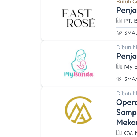
Butuh C
Penja
PT. 
SMA 
Dibutuh
Penja
My B
SMA/
Dibutuh
Opera
Sampl
Meka
CV. 