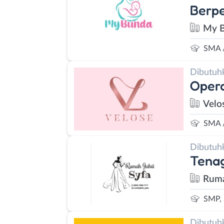
Berp
My B
SMA 
Dibutuh
Opera
Velo
SMA 
Dibutuh
Tenag
Ruma
SMP,
Dibutuh