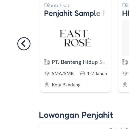
butuhkan
Dibutuhkan
rty
njahit Sample Fashion Wanita
HR Generalist - 
PT. Benteng Hidup Sukses
PT. Alkhalifi Amanah
SMA/SMK
1-2 Tahun
SMA/SMK
0-2 Tah
Kota Bandung
Kota Bandung
Lowongan Penjahit