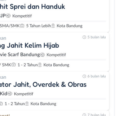
hit Sprei dan Handuk
BJP
Kompetitif
 SMA/SMK
5 Tahun Lebih
Kota Bandung
5 bulan lalu
kan
g Jahit Kelim Hijab
avie Scarf Bandung
Kompetitif
/ SMK
1 - 2 Tahun
Kota Bandung
6 bulan lalu
kan
tor Jahit, Overdek & Obras
Kid
Kompetitif
1 - 2 Tahun
Kota Bandung
7 bulan lalu