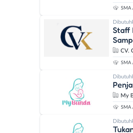
SMA 
Dibutuh
Staff
Samp
CV. 
SMA 
Dibutuh
Penja
My B
SMA 
Dibutuh
Tukan