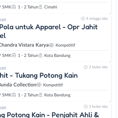
/ SMK
1 - 2 Tahun
Cimahi
4 minggu lalu
kan
 Pola untuk Apparel - Opr Jahit
el
Chandra Vistara Karya
Kompetitif
/ SMK
1 - 2 Tahun
Kota Bandung
2 bulan lalu
kan
hit - Tukang Potong Kain
unda Collection
Kompetitif
/ SMK
1 - 2 Tahun
Kota Bandung
3 bulan lalu
kan
g Potong Kain - Penjahit Ahli &