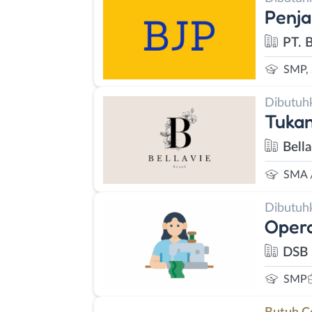
Penja
PT. 
SMP,
Dibutuh
Tukan
Bell
SMA 
Dibutuh
Opera
DSB 
SMP