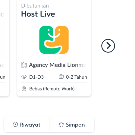
Dibutuhkan
D
e
Operator Konten & Medi
T
edia Lionmanagement.ofc
PT. Cahaya Inti Global Pratam
0-2 Tahun
S1/D4
1-2 Tahun
ote Work)
Kab. Bandung
Riwayat
Simpan