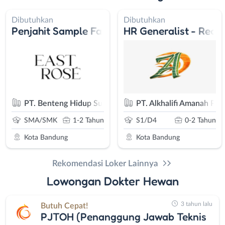
Dibutuhkan
Dibutuhkan
roperty
Penjahit Sample Fashion Wanita
HR Generalist - Rece
PT. Benteng Hidup Sukses
PT. Alkhalifi Amanah Put
SMA/SMK
1-2 Tahun
S1/D4
0-2 Tahun
Kota Bandung
Kota Bandung
Rekomendasi Loker Lainnya
Lowongan Dokter Hewan
3 tahun lalu
Butuh Cepat!
PJTOH (Penanggung Jawab Teknis