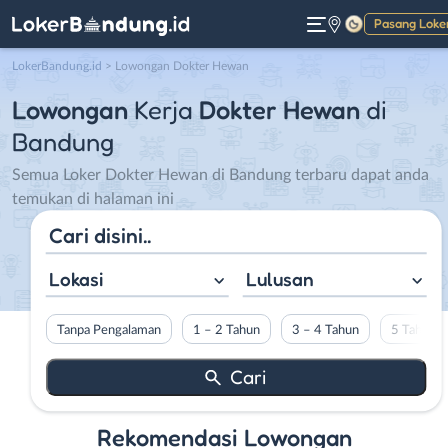
Pasang Loke
Gelap
LokerBandung.id
>
Lowongan Dokter Hewan
Lowongan
Kerja
Dokter Hewan
di
Bandung
Semua Loker Dokter Hewan di Bandung terbaru dapat anda
temukan di halaman ini
Lokasi
Lulusan
Tanpa Pengalaman
1 – 2 Tahun
3 – 4 Tahun
5 Tahun L
Rekomendasi Lowongan