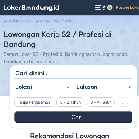
Pasang Loke
Gelap
LokerBandung.id
>
Lowongan S2 / Profesi
Lowongan
Kerja
S2 / Profesi
di
Bandung
Semua Loker S2 / Profesi di Bandung terbaru dapat anda
temukan di halaman ini
Lokasi
Lulusan
Tanpa Pengalaman
1 – 2 Tahun
3 – 4 Tahun
5 Tahun L
Rekomendasi Lowongan