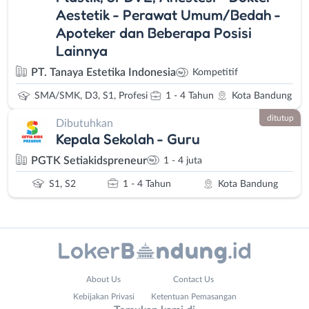
Aestetik - Perawat Umum/Bedah -
Apoteker dan Beberapa Posisi
Lainnya
PT. Tanaya Estetika Indonesia
Kompetitif
SMA/SMK, D3, S1, Profesi
1 - 4 Tahun
Kota Bandung
ditutup
Dibutuhkan
Kepala Sekolah - Guru
PGTK Setiakidspreneur
1 - 4 juta
S1, S2
1 - 4 Tahun
Kota Bandung
Administrasi
Bandung
About Us
Contact Us
Ahli
Barat
Kebijakan Privasi
Ketentuan Pemasangan
Gizi
Bebas