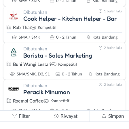
SMA / SMK
0 - 2 Tahun
Kota Bandung
1 bulan lalu
Dibutuhkan
Cook Helper - Kitchen Helper - Bar
Rob Thai
Kompetitif
SMA / SMK
0 - 2 Tahun
Kota Bandung
2 bulan lalu
Dibutuhkan
Barista - Sales Marketing
Buni Wangi Lestari
Kompetitif
SMA/SMK, D3, S1
0 - 2 Tahun
Kota Bandung
2 bulan lalu
Dibutuhkan
Peracik Minuman
Roempi Coffee
Kompetitif
SMA / SMK
0 - 2 Tahun
Kota Bandung
Filter
Riwayat
Simpan
2 bulan lalu
Dibutuhkan
Manager Operational - Marketing -