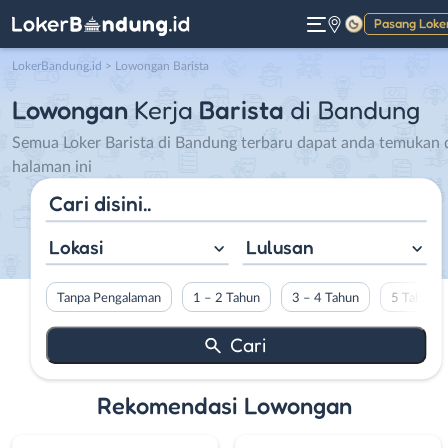
Pasang Loke
Gelap
LokerBandung.id
>
Lowongan Barista
Lowongan
Kerja
Barista
di Bandung
Semua Loker Barista di Bandung terbaru dapat anda temukan 
halaman ini
Lokasi
Lulusan
Tanpa Pengalaman
1 – 2 Tahun
3 – 4 Tahun
5 Tahun L
Rekomendasi Lowongan