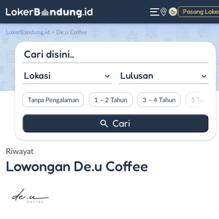
Pasang Loke
Gelap
LokerBandung.id
>
De.u Coffee
Lokasi
Lulusan
Tanpa Pengalaman
1 – 2 Tahun
3 – 4 Tahun
5 Tahun L
Riwayat
Lowongan
De.u Coffee