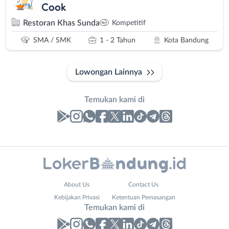
Cook
Restoran Khas Sunda
Kompetitif
SMA / SMK
1 - 2 Tahun
Kota Bandung
Lowongan Lainnya
Temukan kami di
Laporan
Lowongan
Administrasi
Bandung
Email
Nama
*
About Us
Contact Us
Ahli
Barat
Lengkap
*
Kebijakan Privasi
Ketentuan Pemasangan
Gizi
Bebas
Temukan kami di
Ahli
(Remote
Kecantikan
Work)