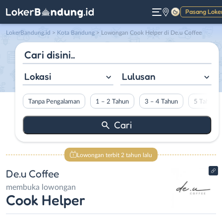
Pasang Loke
Gelap
LokerBandung.id
>
Kota Bandung
> Lowongan Cook Helper di De.u Coffee
Lokasi
Lulusan
Tanpa Pengalaman
1 – 2 Tahun
3 – 4 Tahun
5 Tahun L
Lowongan terbit 2 tahun lalu
De.u Coffee
membuka lowongan
Cook Helper