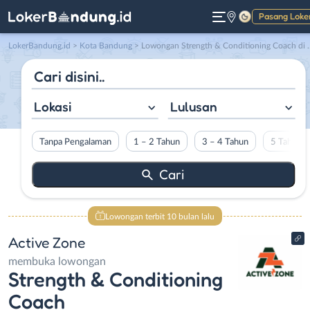
Pasang Loke
Gelap
LokerBandung.id
>
Kota Bandung
> Lowongan Strength & Conditioning Coach di Active Zone
Lokasi
Lulusan
Tanpa Pengalaman
1 – 2 Tahun
3 – 4 Tahun
5 Tahun L
Lowongan terbit 10 bulan lalu
Active Zone
membuka lowongan
Strength & Conditioning
Coach