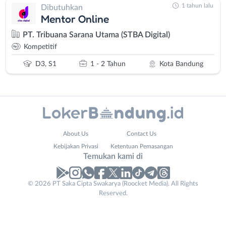
1 tahun lalu
Dibutuhkan
Mentor Online
PT. Tribuana Sarana Utama (STBA Digital)
Kompetitif
D3, S1
1 - 2 Tahun
Kota Bandung
Administrasi
Bandung
About Us
Contact Us
Ahli
Barat
Kebijakan Privasi
Ketentuan Pemasangan
Gizi
Bebas
Temukan kami di
Ahli
(Remote
Kecantikan
Work)
© 2026 PT Saka Cipta Swakarya (Roocket Media). All Rights
Analis
Cimahi
Reserved.
/
Kab.
Peneliti
Bandung
Animator
Kota