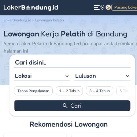
Pasang Loke
Gelap
LokerBandung.id
>
Lowongan Pelatih
Lowongan
Kerja
Pelatih
di Bandung
Semua Loker Pelatih di Bandung terbaru dapat anda temukan 
halaman ini
Lokasi
Lulusan
Tanpa Pengalaman
1 – 2 Tahun
3 – 4 Tahun
5 Tahun L
Rekomendasi Lowongan