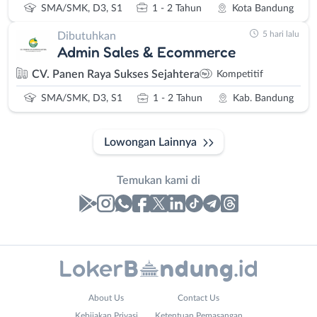
SMA/SMK, D3, S1
1 - 2 Tahun
Kota Bandung
5 hari lalu
Dibutuhkan
Admin Sales & Ecommerce
CV. Panen Raya Sukses Sejahtera
Kompetitif
SMA/SMK, D3, S1
1 - 2 Tahun
Kab. Bandung
Lowongan Lainnya
Temukan kami di
Laporan
Lowongan
Administrasi
Bandung
Nama
About Us
Contact Us
Ahli
Barat
Lengkap
*
Kebijakan Privasi
Ketentuan Pemasangan