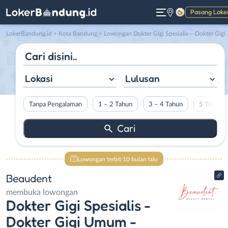
Pasang Loke
Gelap
LokerBandung.id
>
Kota Bandung
> Lowongan Dokter Gigi Spesialis – Dokter Gigi Umum – Front Office – Perawat Gigi di Beaudent
Lokasi
Lulusan
Tanpa Pengalaman
1 – 2 Tahun
3 – 4 Tahun
5 Tahun L
Lowongan terbit 10 bulan lalu
Beaudent
membuka lowongan
Dokter Gigi Spesialis -
Dokter Gigi Umum -