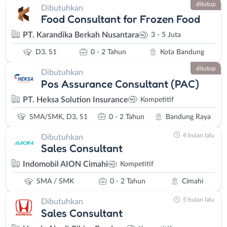
ditutup
Dibutuhkan
Food Consultant for Frozen Food
PT. Karandika Berkah Nusantara
3 - 5 Juta
D3, S1
0 - 2 Tahun
Kota Bandung
ditutup
Dibutuhkan
Pos Assurance Consultant (PAC)
PT. Heksa Solution Insurance
Kompetitif
SMA/SMK, D3, S1
0 - 2 Tahun
Bandung Raya
4 bulan lalu
Dibutuhkan
Sales Consultant
Indomobil AION Cimahi
Kompetitif
SMA / SMK
0 - 2 Tahun
Cimahi
5 bulan lalu
Dibutuhkan
Sales Consultant