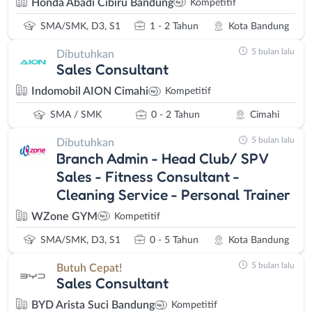
Honda Abadi Cibiru Bandung
Kompetitif
SMA/SMK, D3, S1
1 - 2 Tahun
Kota Bandung
5 bulan lalu
Dibutuhkan
Sales Consultant
Indomobil AION Cimahi
Kompetitif
SMA / SMK
0 - 2 Tahun
Cimahi
5 bulan lalu
Dibutuhkan
Branch Admin - Head Club/ SPV
Sales - Fitness Consultant -
Cleaning Service - Personal Trainer
WZone GYM
Kompetitif
SMA/SMK, D3, S1
0 - 5 Tahun
Kota Bandung
5 bulan lalu
Butuh Cepat!
Sales Consultant
BYD Arista Suci Bandung
Kompetitif