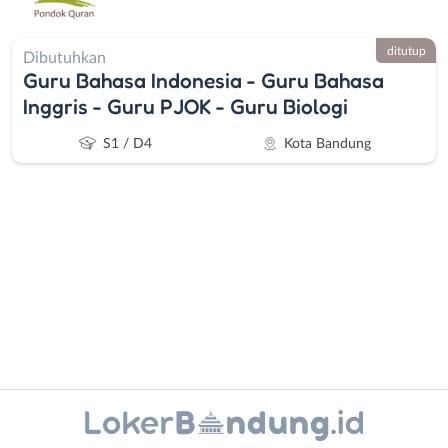
ditutup
Dibutuhkan
Guru Bahasa Indonesia - Guru Bahasa
Inggris - Guru PJOK - Guru Biologi
S1 / D4
Kota Bandung
Administrasi
Bandung
Ahli
Barat
Gizi
Bebas
Ahli
(Remote
Instagram
WhatsApp
Kecantikan
Work)
Analis
Cimahi
X - Twitter
Telegram
/
Kab.
Kanal Lainnya..
Peneliti
Bandung