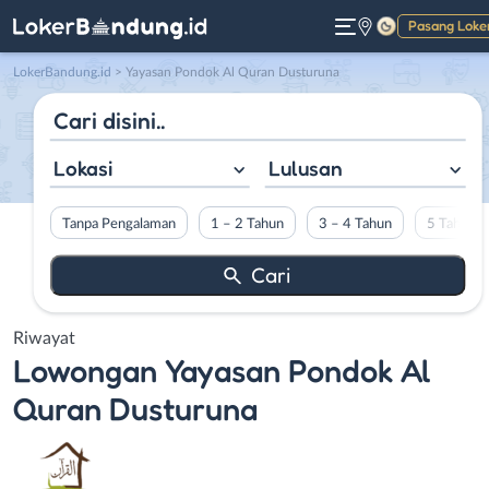
Pasang Loke
Gelap
LokerBandung.id
>
Yayasan Pondok Al Quran Dusturuna
Lokasi
Lulusan
Tanpa Pengalaman
1 – 2 Tahun
3 – 4 Tahun
5 Tahun L
Riwayat
Lowongan
Yayasan Pondok Al
Quran Dusturuna