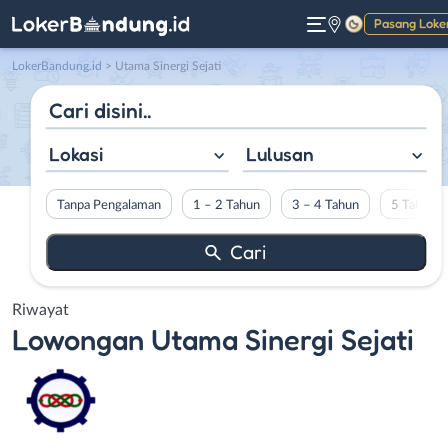
Pasang Loke
Gelap
LokerBandung.id
>
Utama Sinergi Sejati
Lokasi
Lulusan
Tanpa Pengalaman
1 – 2 Tahun
3 – 4 Tahun
5 Tahun L
Riwayat
Lowongan
Utama Sinergi Sejati