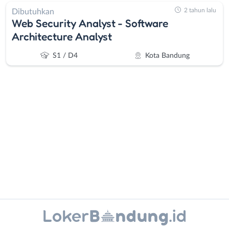
2 tahun lalu
Dibutuhkan
Web Security Analyst - Software
Architecture Analyst
S1 / D4
Kota Bandung
Administrasi
Bandung
Ahli
Barat
Gizi
Bebas
Ahli
(Remote
Kecantikan
Work)
Instagram
WhatsApp
Analis
Cimahi
/
Kab.
X - Twitter
Telegram
Peneliti
Bandung
Animator
Kota
Kanal Lainnya..
Apoteker
Bandung