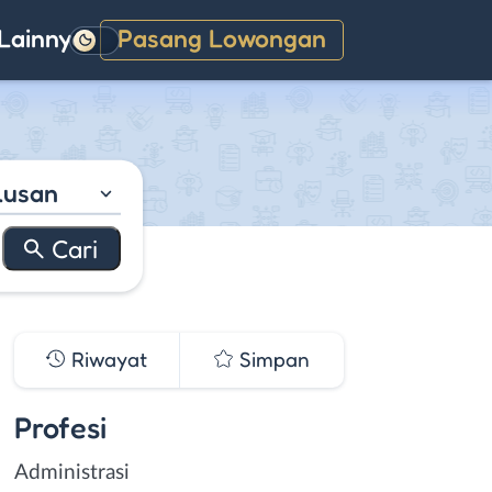
Lainnya
Pasang Lowongan
Gelap
lusan
Riwayat
Simpan
Profesi
Administrasi