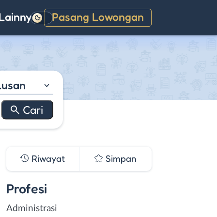
Lainnya
Pasang Lowongan
Gelap
lusan
Riwayat
Simpan
Profesi
Administrasi