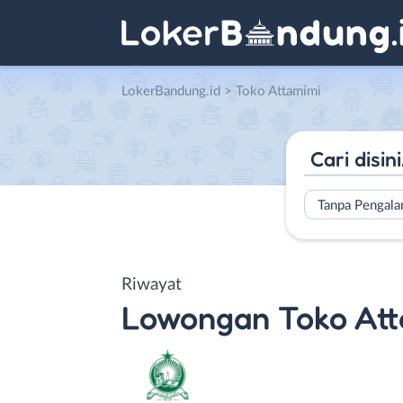
LokerBandung.id
>
Toko Attamimi
Tanpa Pengal
Riwayat
Lowongan
Toko At