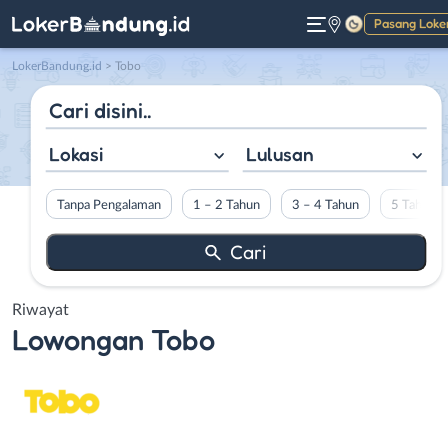
Pasang Loke
Gelap
LokerBandung.id
>
Tobo
Lokasi
Lulusan
Tanpa Pengalaman
1 – 2 Tahun
3 – 4 Tahun
5 Tahun L
Riwayat
Lowongan
Tobo