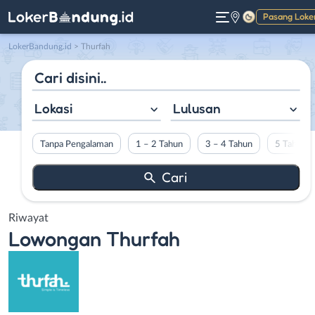
Pasang Loke
Gelap
LokerBandung.id
>
Thurfah
Lokasi
Lulusan
Tanpa Pengalaman
1 – 2 Tahun
3 – 4 Tahun
5 Tahun L
Riwayat
Lowongan
Thurfah