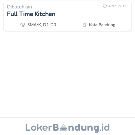
4 tahun lalu
Dibutuhkan
Full Time Kitchen
SMA/K, D1-D3
Kota Bandung
Administrasi
Bandung
Ahli
Barat
Gizi
Bebas
Ahli
(Remote
Kecantikan
Work)
Analis
Cimahi
Instagram
WhatsApp
/
Kab.
Peneliti
Bandung
X - Twitter
Telegram
Animator
Kota
Apoteker
Bandung
Kanal Lainnya..
Arsitek
Luar