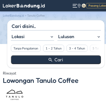
Pasang Loke
Gelap
LokerBandung.id
>
Tanulo Coffee
Lokasi
Lulusan
Tanpa Pengalaman
1 – 2 Tahun
3 – 4 Tahun
5 Tahun L
Riwayat
Lowongan
Tanulo Coffee