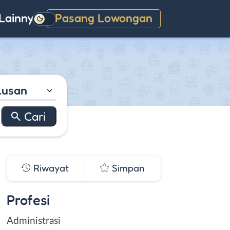
Lainnya
Pasang Lowongan
Gelap
lusan
Riwayat
Simpan
Profesi
Administrasi