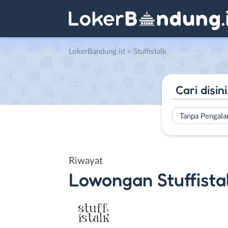
LokerBandung.id
>
Stuffistalk
Tanpa Pengal
Riwayat
Lowongan
Stuffista