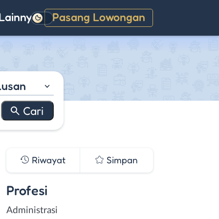
Lainnya
Pasang Lowongan
Gelap
lusan
Riwayat
Simpan
Profesi
Administrasi