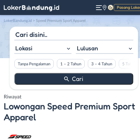
Pasang Loke
Gelap
LokerBandung.id
>
Speed Premium Sport Apparel
Lokasi
Lulusan
Tanpa Pengalaman
1 – 2 Tahun
3 – 4 Tahun
5 Tahun L
Riwayat
Lowongan
Speed Premium Sport
Apparel