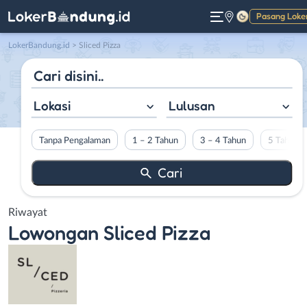
Pasang Loke
Gelap
LokerBandung.id
>
Sliced Pizza
Lokasi
Lulusan
Tanpa Pengalaman
1 – 2 Tahun
3 – 4 Tahun
5 Tahun L
Riwayat
Lowongan
Sliced Pizza