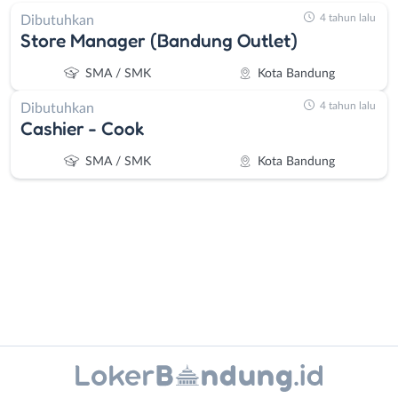
4 tahun lalu
Dibutuhkan
Store Manager (Bandung Outlet)
SMA / SMK
Kota Bandung
4 tahun lalu
Dibutuhkan
Cashier - Cook
SMA / SMK
Kota Bandung
Administrasi
Bandung
Ahli
Barat
Instagram
WhatsApp
Gizi
Bebas
Ahli
(Remote
X - Twitter
Telegram
Kecantikan
Work)
Analis
Cimahi
Kanal Lainnya..