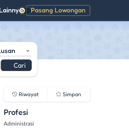
Lainnya
Pasang Lowongan
Gelap
lusan
Riwayat
Simpan
Profesi
Administrasi