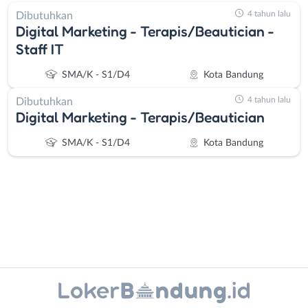
4 tahun lalu
Dibutuhkan
Digital Marketing - Terapis/Beautician -
Staff IT
SMA/K - S1/D4
Kota Bandung
4 tahun lalu
Dibutuhkan
Digital Marketing - Terapis/Beautician
SMA/K - S1/D4
Kota Bandung
Administrasi
Bandung
Instagram
WhatsApp
Ahli
Barat
Gizi
Bebas
X - Twitter
Telegram
Ahli
(Remote
Kecantikan
Work)
Kanal Lainnya..