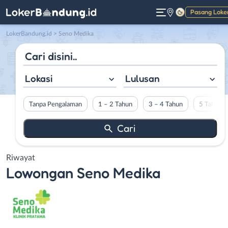
Pasang Loke
Gelap
LokerBandung.id
>
Seno Medika
Lokasi
Lulusan
Tanpa Pengalaman
1 – 2 Tahun
3 – 4 Tahun
5 Tahun L
Riwayat
Lowongan
Seno Medika