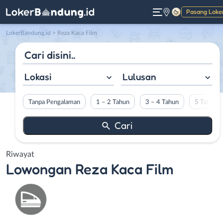
Pasang Loke
Gelap
LokerBandung.id
>
Reza Kaca Film
Lokasi
Lulusan
Tanpa Pengalaman
1 – 2 Tahun
3 – 4 Tahun
5 Tahun L
Riwayat
Lowongan
Reza Kaca Film