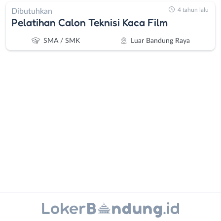
4 tahun lalu
Dibutuhkan
Pelatihan Calon Teknisi Kaca Film
SMA / SMK
Luar Bandung Raya
Administrasi
Bandung
Ahli
Barat
Gizi
Bebas
Ahli
(Remote
Kecantikan
Work)
Analis
Cimahi
Instagram
WhatsApp
/
Kab.
Peneliti
Bandung
X - Twitter
Telegram
Animator
Kota
Apoteker
Bandung
Kanal Lainnya..
Arsitek
Luar