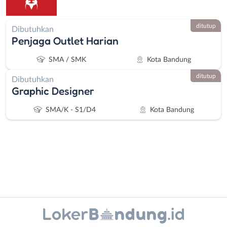
ditutup
Dibutuhkan
Penjaga Outlet Harian
SMA / SMK
Kota Bandung
ditutup
Dibutuhkan
Graphic Designer
SMA/K - S1/D4
Kota Bandung
Administrasi
Bandung
Instagram
WhatsApp
Ahli
Barat
X - Twitter
Telegram
Gizi
Bebas
Ahli
(Remote
Kanal Lainnya..
Kecantikan
Work)