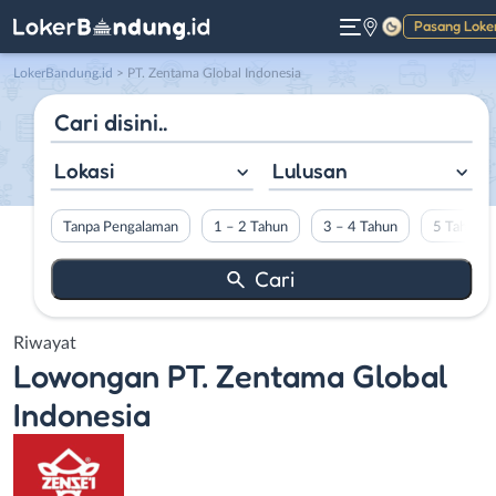
Pasang Loke
Gelap
LokerBandung.id
>
PT. Zentama Global Indonesia
Lokasi
Lulusan
Tanpa Pengalaman
1 – 2 Tahun
3 – 4 Tahun
5 Tahun L
Riwayat
Lowongan
PT. Zentama Global
Indonesia