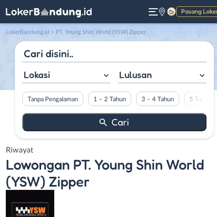
Pasang Loke
Gelap
LokerBandung.id
>
PT. Young Shin World (YSW) Zipper
Lokasi
Lulusan
Tanpa Pengalaman
1 – 2 Tahun
3 – 4 Tahun
5 Tahun L
Riwayat
Lowongan
PT. Young Shin World
(YSW) Zipper