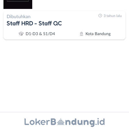
3 tahun lalu
Dibutuhkan
Staff HRD - Staff QC
D1-D3 & S1/D4
Kota Bandung
Administrasi
Bandung
Ahli
Barat
Gizi
Bebas
Ahli
(Remote
Kecantikan
Work)
Instagram
WhatsApp
Analis
Cimahi
/
Kab.
X - Twitter
Telegram
Peneliti
Bandung
Animator
Kota
Kanal Lainnya..