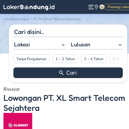
Pasang Loke
Gelap
LokerBandung.id
>
PT. XL Smart Telecom Sejahtera
Lokasi
Lulusan
Tanpa Pengalaman
1 – 2 Tahun
3 – 4 Tahun
5 Tahun L
Riwayat
Lowongan
PT. XL Smart Telecom
Sejahtera