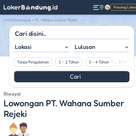
Pasang Loke
Gelap
LokerBandung.id
>
PT. Wahana Sumber Rejeki
Lokasi
Lulusan
Tanpa Pengalaman
1 – 2 Tahun
3 – 4 Tahun
5 Tahun L
Riwayat
Lowongan
PT. Wahana Sumber
Rejeki