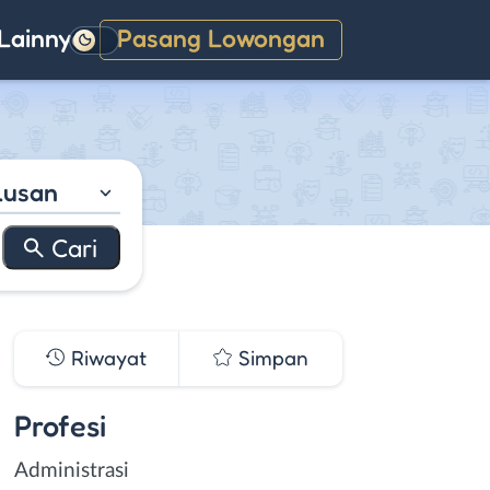
Lainnya
Pasang Lowongan
Gelap
lusan
Riwayat
Simpan
Profesi
Administrasi