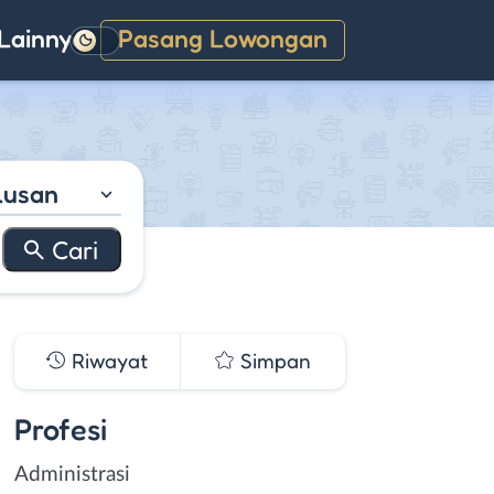
Lainnya
Pasang Lowongan
Gelap
lusan
Riwayat
Simpan
Profesi
Administrasi