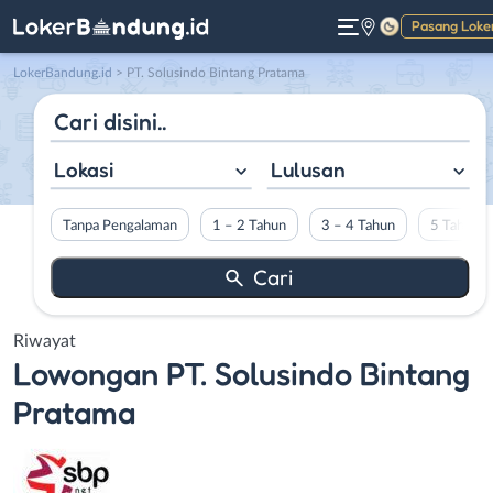
Pasang Loke
Gelap
LokerBandung.id
>
PT. Solusindo Bintang Pratama
Lokasi
Lulusan
Tanpa Pengalaman
1 – 2 Tahun
3 – 4 Tahun
5 Tahun L
Riwayat
Lowongan
PT. Solusindo Bintang
Pratama