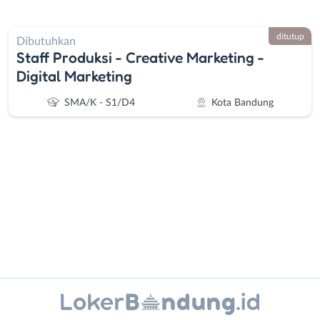
ditutup
Dibutuhkan
Staff Produksi - Creative Marketing -
Digital Marketing
SMA/K - S1/D4
Kota Bandung
Administrasi
Bandung
Ahli
Barat
Gizi
Bebas
Ahli
(Remote
Instagram
WhatsApp
Kecantikan
Work)
Analis
Cimahi
X - Twitter
Telegram
/
Kab.
Kanal Lainnya..
Peneliti
Bandung