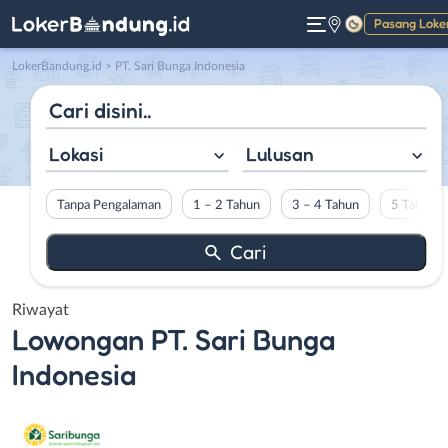
Pasang Loke
Gelap
LokerBandung.id
>
PT. Sari Bunga Indonesia
Lokasi
Lulusan
Tanpa Pengalaman
1 – 2 Tahun
3 – 4 Tahun
5 Tahun L
Riwayat
Lowongan
PT. Sari Bunga
Indonesia