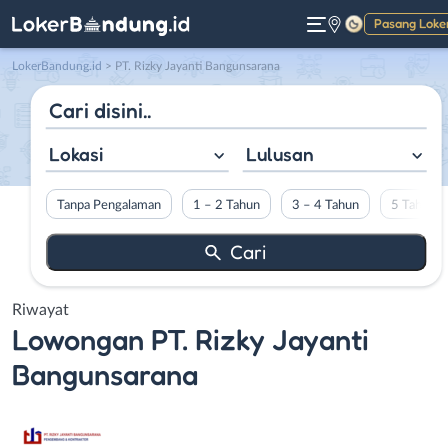
Pasang Loke
Gelap
LokerBandung.id
>
PT. Rizky Jayanti Bangunsarana
Lokasi
Lulusan
Tanpa Pengalaman
1 – 2 Tahun
3 – 4 Tahun
5 Tahun L
Riwayat
Lowongan
PT. Rizky Jayanti
Bangunsarana