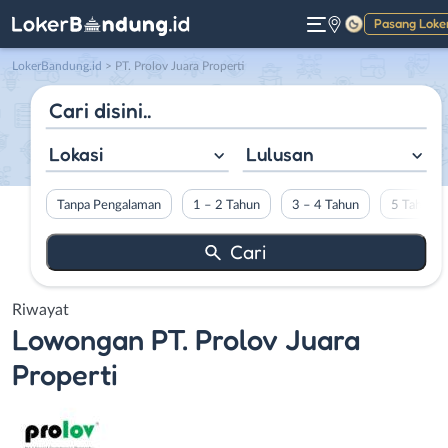
Pasang Loke
Gelap
LokerBandung.id
>
PT. Prolov Juara Properti
Lokasi
Lulusan
Tanpa Pengalaman
1 – 2 Tahun
3 – 4 Tahun
5 Tahun L
Riwayat
Lowongan
PT. Prolov Juara
Properti