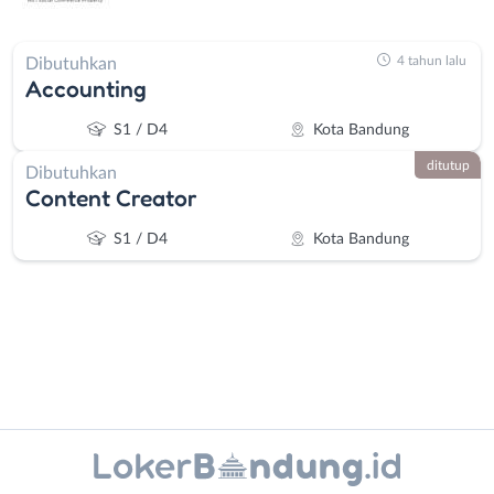
4 tahun lalu
Dibutuhkan
Accounting
S1 / D4
Kota Bandung
ditutup
Dibutuhkan
Content Creator
S1 / D4
Kota Bandung
Administrasi
Bandung
Instagram
WhatsApp
Ahli
Barat
X - Twitter
Telegram
Gizi
Bebas
Ahli
(Remote
Kanal Lainnya..
Kecantikan
Work)