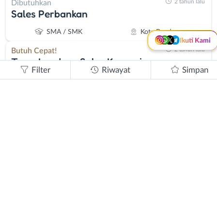
2 tahun lalu
Dibutuhkan
Kanal Lainnya..
Sales Perbankan
SMA / SMK
Kota Bandung
Ikuti Kami
2 tahun lalu
Butuh Cepat!
Team Leader - Sales Kanvasing
Filter
Riwayat
Simpan
SMA / SMK
Kota Bandung
ditutup
Dibutuhkan
Sales Kartu Kredit - Sales Kredit Tanpa
Agunan - Sales Pembukaan Rekening
SMA / SMK
Kota Bandung
2 tahun lalu
Dibutuhkan
Team Leader Kredit Tanpa Agunan
(Perbankan) - Sales Leader Kredit Tanpa
Agunan (Perbankan)
SMA / SMK
Kota Bandung