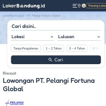
Pasang Loke
Gelap
LokerBandung.id
>
PT. Pelangi Fortuna Global
Lokasi
Lulusan
Tanpa Pengalaman
1 – 2 Tahun
3 – 4 Tahun
5 Tahun L
Riwayat
Lowongan
PT. Pelangi Fortuna
Global