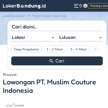
Pasang Loke
Gelap
LokerBandung.id
>
PT. Muslim Couture Indonesia
Lokasi
Lulusan
Tanpa Pengalaman
1 – 2 Tahun
3 – 4 Tahun
5 Tahun L
Riwayat
Lowongan
PT. Muslim Couture
Indonesia