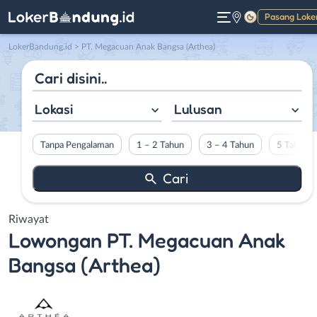
Pasang Loke
Gelap
LokerBandung.id
>
PT. Megacuan Anak Bangsa (Arthea)
Lokasi
Lulusan
Tanpa Pengalaman
1 – 2 Tahun
3 – 4 Tahun
5 Tahun L
Riwayat
Lowongan
PT. Megacuan Anak
Bangsa (Arthea)