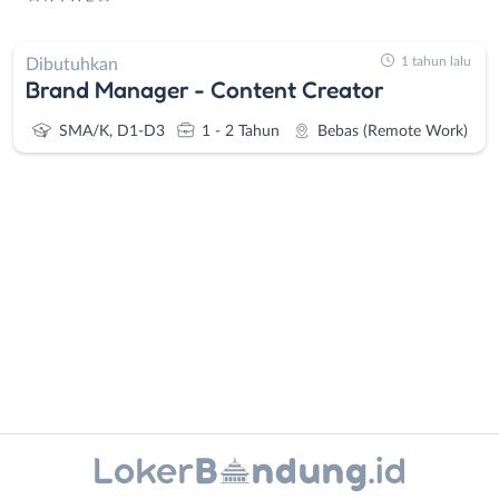
1 tahun lalu
Dibutuhkan
Brand Manager - Content Creator
SMA/K, D1-D3
1 - 2 Tahun
Bebas (Remote Work)
Administrasi
Bandung
Ahli
Barat
Gizi
Bebas
Ahli
(Remote
Kecantikan
Work)
Instagram
WhatsApp
Analis
Cimahi
/
Kab.
X - Twitter
Telegram
Peneliti
Bandung
Animator
Kota
Kanal Lainnya..