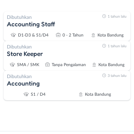
1 tahun lalu
Dibutuhkan
Accounting Staff
D1-D3 & S1/D4
0 - 2 Tahun
Kota Bandung
1 tahun lalu
Dibutuhkan
Store Keeper
SMA / SMK
Tanpa Pengalaman
Kota Bandung
3 tahun lalu
Dibutuhkan
Accounting
S1 / D4
Kota Bandung
Instagram
WhatsApp
Administrasi
Bandung