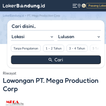
Pasang Loke
Gelap
LokerBandung.id
>
PT. Mega Production Corp
Lokasi
Lulusan
Tanpa Pengalaman
1 – 2 Tahun
3 – 4 Tahun
5 Tahun L
Riwayat
Lowongan
PT. Mega Production
Corp