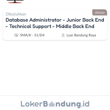
ditutup
Dibutuhkan
Database Administrator - Junior Back End
- Technical Support - Middle Back End
SMA/K - S1/D4
Luar Bandung Raya
Administrasi
Bandung
Ahli
Barat
Gizi
Bebas
Ahli
(Remote
Instagram
WhatsApp
Kecantikan
Work)
Analis
Cimahi
X - Twitter
Telegram
/
Kab.
Kanal Lainnya..
Peneliti
Bandung