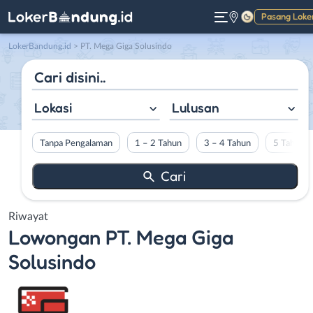
Pasang Loke
Gelap
LokerBandung.id
>
PT. Mega Giga Solusindo
Lokasi
Lulusan
Tanpa Pengalaman
1 – 2 Tahun
3 – 4 Tahun
5 Tahun L
Riwayat
Lowongan
PT. Mega Giga
Solusindo