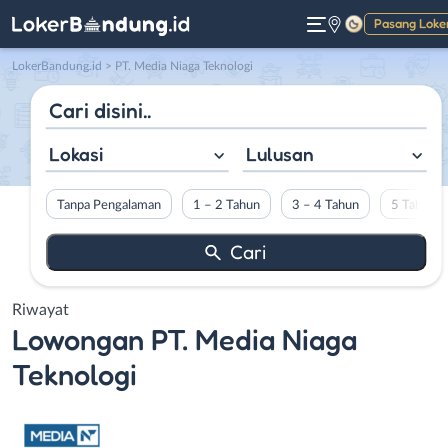
Pasang Loke
Gelap
LokerBandung.id
>
PT. Media Niaga Teknologi
Lokasi
Lulusan
Tanpa Pengalaman
1 – 2 Tahun
3 – 4 Tahun
5 Tahun L
Riwayat
Lowongan
PT. Media Niaga
Teknologi