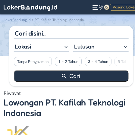
Pasang Loke
Gelap
LokerBandung.id
>
PT. Kafilah Teknologi Indonesia
Lokasi
Lulusan
Tanpa Pengalaman
1 – 2 Tahun
3 – 4 Tahun
5 Tahun L
Riwayat
Lowongan
PT. Kafilah Teknologi
Indonesia