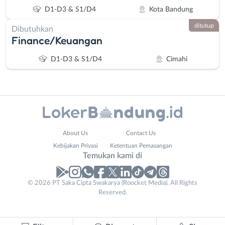
D1-D3 & S1/D4
Kota Bandung
ditutup
Dibutuhkan
Finance/Keuangan
D1-D3 & S1/D4
Cimahi
Administrasi
Bandung
Ahli
Barat
About Us
Contact Us
Gizi
Bebas
Kebijakan Privasi
Ketentuan Pemasangan
Temukan kami di
Ahli
(Remote
Kecantikan
Work)
Analis
Cimahi
© 2026 PT Saka Cipta Swakarya (Roocket Media). All Rights
/
Kab.
Reserved.
Peneliti
Bandung
Animator
Kota