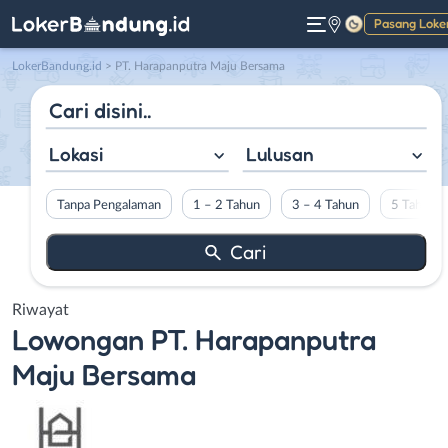
Pasang Loke
Gelap
LokerBandung.id
>
PT. Harapanputra Maju Bersama
Lokasi
Lulusan
Tanpa Pengalaman
1 – 2 Tahun
3 – 4 Tahun
5 Tahun L
Riwayat
Lowongan
PT. Harapanputra
Maju Bersama