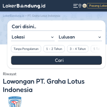
Pasang Loke
Gelap
LokerBandung.id
>
PT. Graha Lotus Indonesia
Lokasi
Lulusan
Tanpa Pengalaman
1 – 2 Tahun
3 – 4 Tahun
5 Tahun L
Riwayat
Lowongan
PT. Graha Lotus
Indonesia