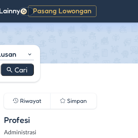
Lainnya
Pasang Lowongan
Gelap
lusan
Riwayat
Simpan
Profesi
Administrasi