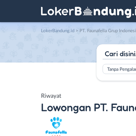
LokerBandung.id
>
PT. Faunafella Grup Indones
Tanpa Pengal
Riwayat
Lowongan
PT. Faun