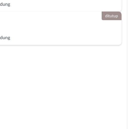
ndung
ditutup
ndung