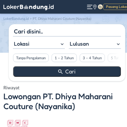
Pasang Loke
Gelap
LokerBandung.id
>
PT. Dhiya Maharani Couture (Nayanika)
Lokasi
Lulusan
Tanpa Pengalaman
1 – 2 Tahun
3 – 4 Tahun
5 Tahun L
Riwayat
Lowongan
PT. Dhiya Maharani
Couture (Nayanika)