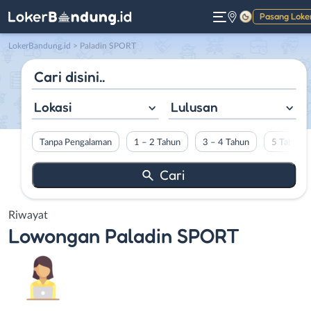
Pasang Loke
Gelap
LokerBandung.id
>
Paladin SPORT
Lokasi
Lulusan
Tanpa Pengalaman
1 – 2 Tahun
3 – 4 Tahun
5 Tahun L
Riwayat
Lowongan
Paladin SPORT